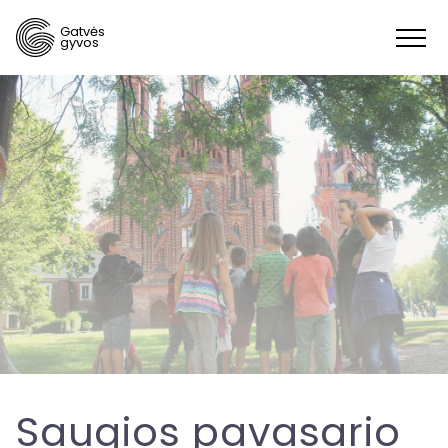
Gatvės
gyvos
Saugios pavasario