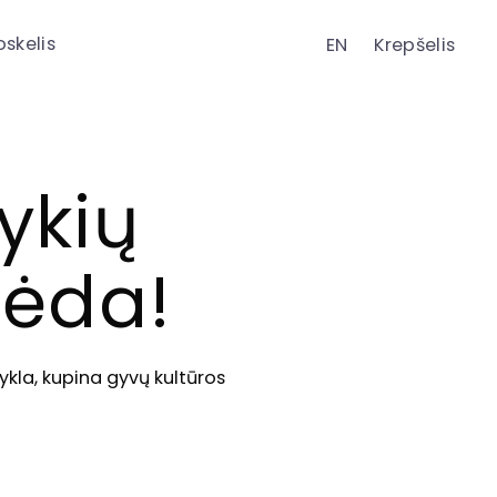
oskelis
EN
Krepšelis
ykių
pėda!
kla, kupina gyvų kultūros