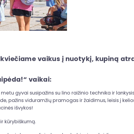
viečiame vaikus į nuotykį, kupiną atr
ipėda!“ vaikai:
metu gyvai susipažins su lino raižinio technika ir lankysi
, pažins viduramžių pramogas ir žaidimus, leisis į kelio
acinės išvykos!
ir kūrybiškumą.