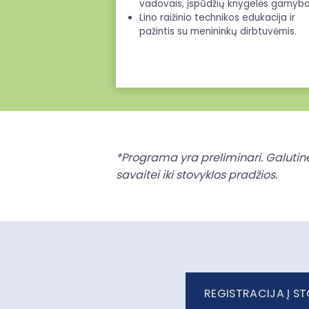
vadovais, įspūdžių knygelės gamyba
Lino raižinio technikos edukacija ir
pažintis su menininkų dirbtuvėmis.
*Programa yra preliminari.
Galutin
savaitei iki stovyklos pradžios.
REGISTRACIJA Į S