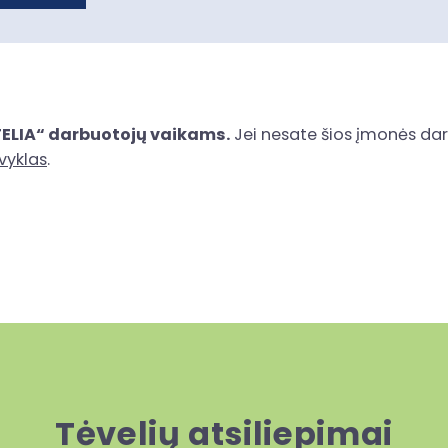
„TELIA“ darbuotojų vaikams.
Jei nesate šios įmonės darb
vyklas
.
Tėvelių atsiliepimai