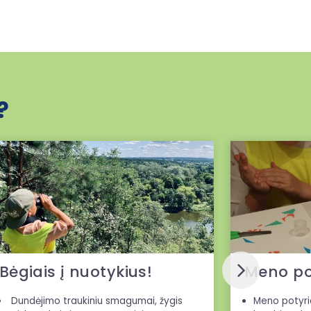
?
Bėgiais į nuotykius!
Meno po
Dundėjimo traukiniu smagumai, žygis
Meno potyria