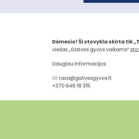
Dėmesio! Ši stovykla skirta tik 
viešas „Gatvės gyvos vaikams“
sto
Daugiau informacijos:
rasa@gatvesgyvos.lt
+370 646 18 315