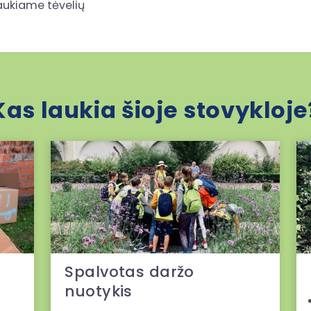
aukiame tėvelių
Kas laukia šioje stovykloje
Spalvotas daržo
nuotykis