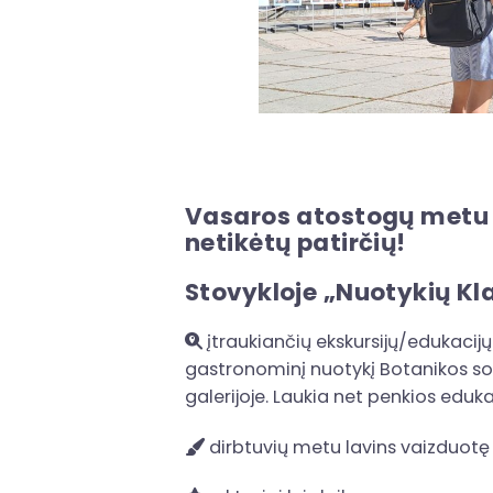
Vasaros atostogų metu k
netikėtų patirčių!
Stovykloje „Nuotykių Kla
įtraukiančių ekskursijų/edukacijų 
gastronominį nuotykį Botanikos sode
galerijoje. Laukia net penkios eduk
dirbtuvių metu lavins vaizduotę 