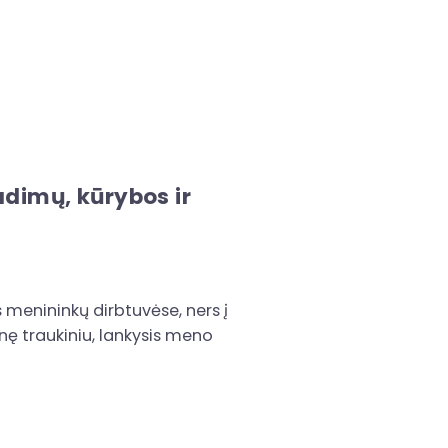
adimų, kūrybos ir
s menininkų dirbtuvėse, ners į
nę traukiniu, lankysis meno