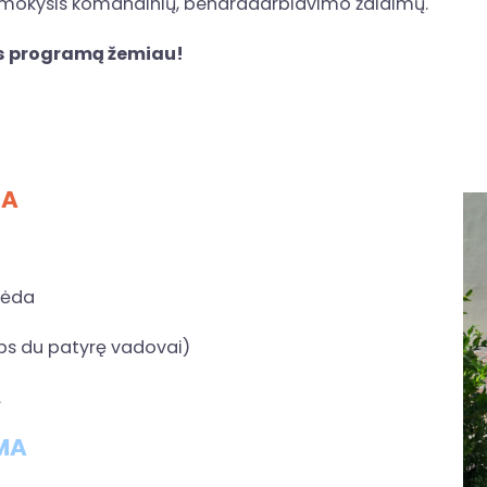
, mokysis komandinių, bendradarbiavimo žaidimų.
los programą žemiau!
JA
ipėda
rbs du patyrę vadovai)
.
MA