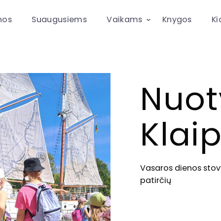
nos
Suaugusiems
Vaikams
Knygos
Ki
Nuot
Klai
Vasaros dienos stovy
patirčių