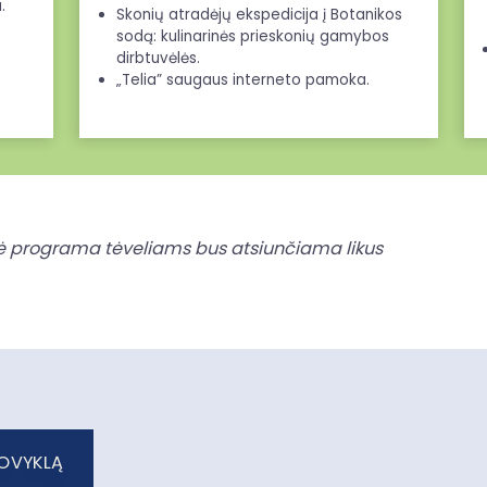
.
Skonių atradėjų ekspedicija į Botanikos
sodą: kulinarinės prieskonių gamybos
dirbtuvėlės.
„Telia” saugaus interneto pamoka.
ė programa tėveliams bus atsiunčiama
likus
TOVYKLĄ