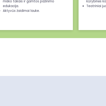
miško takais ir gamtos pažinimo
kūrybinės ko
edukacija.
Teatriniai j
Aktyvūs žaidimai lauke.