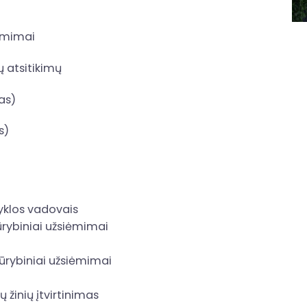
iėmimai
 atsitikimų
as)
s)
vyklos vadovais
kūrybiniai užsiėmimai
kūrybiniai užsiėmimai
ų žinių įtvirtinimas