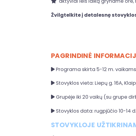
aktyviai leis laiką gryname ore
Žvilgtelkite į detalesnę stovyk
PAGRINDINĖ INFORMACI
Programa skirta 5-12 m. vaikams
Stovyklos vieta: Liepų g. 16A, Kla
Grupėje iki 20 vaikų (su grupe di
Stovyklos data: rugpjūčio 10-14 d
STOVYKLOJE UŽTIKRINA