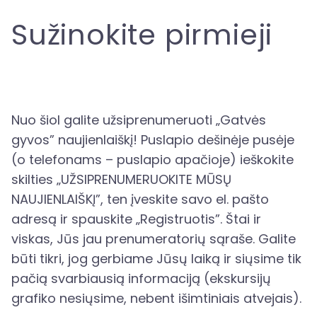
Sužinokite pirmieji
Nuo šiol galite užsiprenumeruoti „Gatvės
gyvos” naujienlaiškį! Puslapio dešinėje pusėje
(o telefonams – puslapio apačioje) ieškokite
skilties „UŽSIPRENUMERUOKITE MŪSŲ
NAUJIENLAIŠKĮ”, ten įveskite savo el. pašto
adresą ir spauskite „Registruotis”. Štai ir
viskas, Jūs jau prenumeratorių sąraše. Galite
būti tikri, jog gerbiame Jūsų laiką ir siųsime tik
pačią svarbiausią informaciją (ekskursijų
grafiko nesiųsime, nebent išimtiniais atvejais).