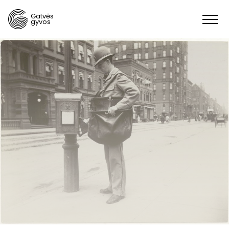
Gatvės
gyvos