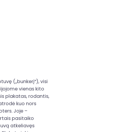
uvę („bunkerį“), visi
bijojome vienas kito
is plakatas, rodantis,
atrodė kuo nors
ters. Joje –
tais pasitaiko
etuvą atkeliavęs