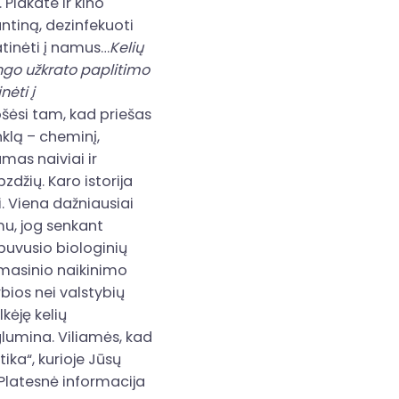
Plakate ir kino
ntiną, dezinfekuoti
tinėti į namus…
Kelių
ngo užkrato paplitimo
nėti į
ošėsi tam, kad priešas
nklą – cheminį,
amas naiviai ir
džių. Karo istorija
i. Viena dažniausiai
mu, jog senkant
 buvusio biologinių
 masinio naikinimo
bios nei valstybių
kėję kelių
glumina. Viliamės, kad
ka“, kurioje Jūsų
Platesnė informacija