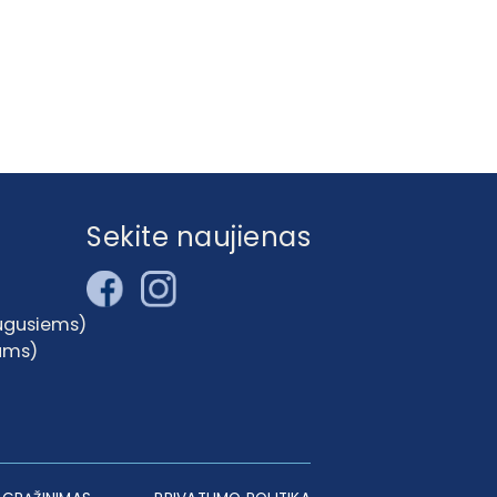
Sekite naujienas
augusiems)
kams)