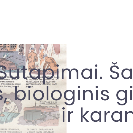
Sutapimai. Ša
, biologinis g
ir kara