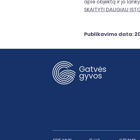
apie objektą ir jo lan
SKAITYTI DAUGIAU IST
Publikavimo data: 2
Gatvės
gyvos