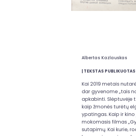
Albertas Kazlauskas
|
TEKSTAS PUBLIKUOTA
Kai 2019 metais nutarėm
dar gyvenome „tais nor
apkabinti. Slėptuvėje 
kaip žmonės turėtų el
ypatingas. Kaip ir kin
mokomasis filmas „Gyv
sutapimų. Kai kurie, ro