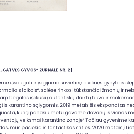
S
„GATVĖS GYVOS“ ŽURNALE NR. 2
|
e išsaugoti ir įsigijome sovietinę civilinės gynybos slėpt
maliais laikais“, salėse rinkosi tūkstančiai žmonių ir ne
tarp begalės išlikusių autentiškų daiktų buvo ir mokomas
gtis karantino sąlygomis. 2019 metais šis eksponatas ne
o juosta, kurią panašiu metu gavome dovanų iš vienos mo
entojų veiksmai karantino zonoje“.Tačiau gyvenime kar
dos, mus pasiekia iš fantastikos srities. 2020 metais į Li