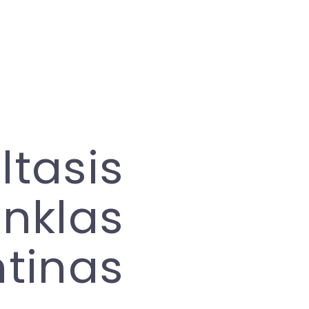
ltasis
inklas
ntinas