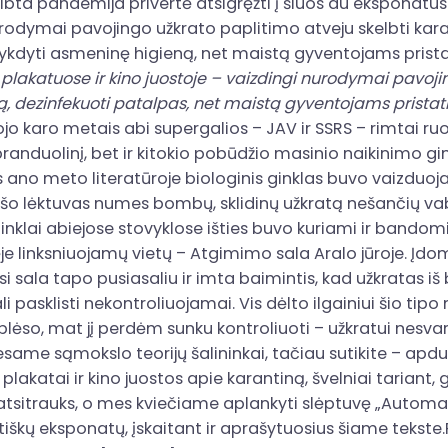
lbta pandemija privertė atsigręžti į šiuos du eksponatus. 
urodymai pavojingo užkrato paplitimo atveju skelbti kara
vykdyti asmeninę higieną, net maistą gyventojams prista
akatuose ir kino juostoje – vaizdingi nurodymai pavoji
ą, dezinfekuoti patalpas, net maistą gyventojams pristati
jo karo metais abi supergalios – JAV ir SSRS – rimtai ru
branduolinį, bet ir kitokio pobūdžio masinio naikinimo gi
is ano meto literatūroje biologinis ginklas buvo vaizduoj
ešo lėktuvas numes bombų, sklidinų užkratą nešančių vabz
ginklai abiejose stovyklose išties buvo kuriami ir bandom
e linksniuojamų vietų – Atgimimo sala Aralo jūroje. Įdo
i sala tapo pusiasaliu ir imta baimintis, kad užkratas iš
pasklisti nekontroliuojamai. Vis dėlto ilgainiui šio tipo
blėso, mat jį perdėm sunku kontroliuoti – užkratui nesvar
esame sąmokslo teorijų šalininkai, tačiau sutikite – apdul
katai ir kino juostos apie karantiną, švelniai tariant, 
tsitrauks, o mes kviečiame aplankyti slėptuvę „Automati
škų eksponatų, įskaitant ir aprašytuosius šiame tekste.