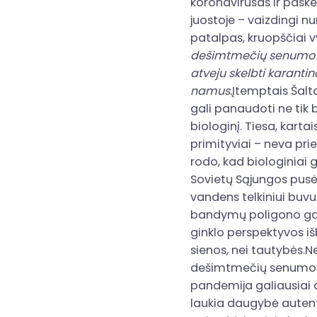
koronavirusas ir paske
juostoje – vaizdingi n
patalpas, kruopščiai 
dešimtmečių senumo pl
atveju skelbti karantin
namus.
Įtemptais Šalto
gali panaudoti ne tik 
biologinį. Tiesa, karta
primityviai – neva pri
rodo, kad biologiniai 
Sovietų Sąjungos pusėj
vandens telkiniui buvus
bandymų poligono gali 
ginklo perspektyvos iš
sienos, nei tautybės.N
dešimtmečių senumo pla
pandemija galiausiai a
laukia daugybė autenti