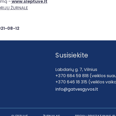
kymą –
www.sleptuve.lt
ORIJŲ ŽURNALE
021-08-12
Susisiekite
Labdarių g. 7, Vilnius
+370 684 59 818 (veiklos su
+370 646 18 315 (veiklos vai
info@gatvesgyvos.lt