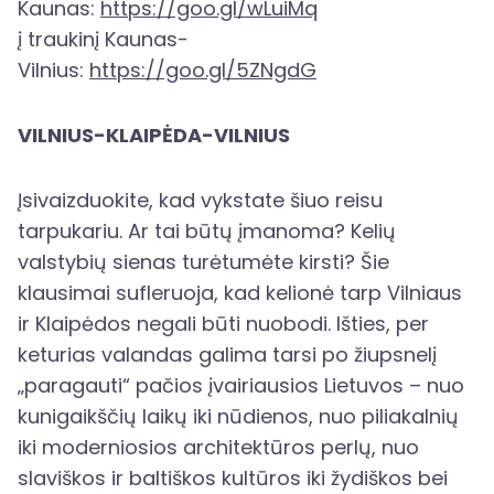
Kaunas:
https://goo.gl/wLuiMq
į traukinį Kaunas-
Vilnius:
https://goo.gl/5ZNgdG
VILNIUS-KLAIPĖDA-VILNIUS
Įsivaizduokite, kad vykstate šiuo reisu
tarpukariu. Ar tai būtų įmanoma? Kelių
valstybių sienas turėtumėte kirsti? Šie
klausimai sufleruoja, kad kelionė tarp Vilniaus
ir Klaipėdos negali būti nuobodi. Išties, per
keturias valandas galima tarsi po žiupsnelį
„paragauti“ pačios įvairiausios Lietuvos – nuo
kunigaikščių laikų iki nūdienos, nuo piliakalnių
iki moderniosios architektūros perlų, nuo
slaviškos ir baltiškos kultūros iki žydiškos bei