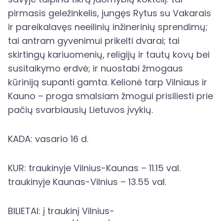
pirmasis geležinkelis, jungęs Rytus su Vakarais
ir pareikalavęs neeilinių inžinerinių sprendimų;
tai antram gyvenimui prikelti dvarai; tai
skirtingų kariuomenių, religijų ir tautų kovų bei
susitaikymo erdvė; ir nuostabi žmogaus
kūriniją supanti gamta. Kelionė tarp Vilniaus ir
Kauno – proga smalsiam žmogui prisiliesti prie
pačių svarbiausių Lietuvos įvykių.
KADA: vasario 16 d.
KUR: traukinyje Vilnius-Kaunas – 11.15 val.
traukinyje Kaunas-
Vilnius – 13.55 val.
BILIETAI: į traukinį Vilnius-