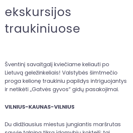
ekskursijos
traukiniuose
Šventinį savaitgalį kviečiame keliauti po
Lietuvą geležinkeliais! Valstybės šimtmečio
proga kelionę traukiniu papildys intriguojantys
ir netikėti „Gatvės gyvos“ gidų pasakojimai.
VILNIUS-KAUNAS-VILNIUS
Du didžiausius miestus jungiantis maršrutas
savyje talpina tikrą įdomybių kokteilį: tai