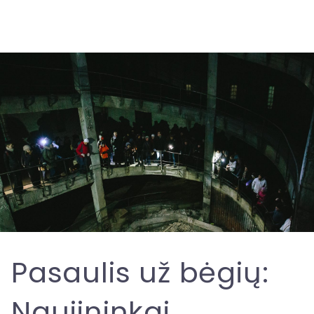
Pasaulis už bėgių:
Naujininkai