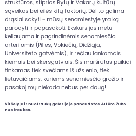
struktūros, stiprios Rytų ir Vakarų kultūrų
sąveikos bei eilės kitų faktorių. Dėl to galima
drąsiai sakyti – mūsų senamiestyje yra ką
parodyti ir papasakoti. Ekskursijos metu
keliaujama ir pagrindinėmis senamiesčio
arterijomis (Pilies, Vokiečių, Didžiąja,
Universiteto gatvėmis), ir rečiau lankomais
kiemais bei skersgatviais. Šis maršrutas puikiai
tinkamas tiek svečiams iš užsienio, tiek
lietuvaičiams, kuriems senamiesčio grožio ir
pasakojimų niekada nebus per daug!
Viršelyje ir nuotraukų galerijoje panaudotos Artūro Žuko
nuotraukos.