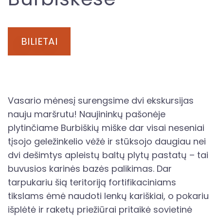
BILIETAI
Vasario mėnesį surengsime dvi ekskursijas
nauju maršrutu! Naujininkų pašonėje
plytinčiame Burbiškių miške dar visai neseniai
tįsojo geležinkelio vėžė ir stūksojo daugiau nei
dvi dešimtys apleistų baltų plytų pastatų – tai
buvusios karinės bazės palikimas. Dar
tarpukariu šią teritoriją fortifikaciniams
tikslams ėmė naudoti lenkų kariškiai, o pokariu
išplėtė ir raketų priežiūrai pritaikė sovietinė