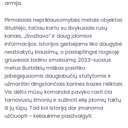
armija.
Pirmaisiais nepriklausomybės metais objektas
ištuštėjo, tačiau kartu su išvykusiais rusų
kariais, „išvažiavo“ ir daug įdomios
informacijos. Istorijos gerbėjams liko daugybė
neatsakytų klausimų, o paslaptingai riogsoję
griuvėsiai žadino smalsumą. 2023-iuosius
metus Burbiškių miškas pasitiko
įsibėgėjusiomis daugiabučių statytomis ir
užmarštin dingstančiais karinės bazės reliktais.
Vis dėlto mūsų komandai pavyko rasti čia
tarnavusių žmonių ir sužinoti eilę įdomių faktų
iš jų lūpų. Tad kol istoriją dar įmanoma
užčiuopti – keliaukime pasižvalgyti.