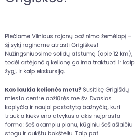
Plečiame Vilniaus rajonų pažinimo žemėlapį –
šį sykį raginame atrasti Grigiškes!
Nužingsniuosime solidų atstumą (apie 12 km),
todėl artėjančią kelionę galima traktuoti ir kaip
žygį, ir kaip ekskursiją.
Kas laukia kelionės metu?
Susitikę Grigiškių
miesto centre apžiūrėsime šv. Dvasios
koplyčią ir naujai pastatytą bažnyčią, kuri
traukia kiekvieno atvykusio akis neįprasta
forma: šešiakampiu planu, kūginiu šešiašlaičiu
stogu ir aukštu bokšteliu. Taip pat