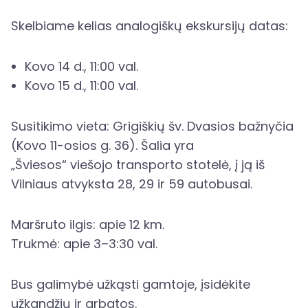
Skelbiame kelias analogiškų ekskursijų datas:
Kovo 14 d., 11:00 val.
Kovo 15 d., 11:00 val.
Susitikimo vieta: Grigiškių šv. Dvasios bažnyčia
(Kovo 11-osios g. 36). Šalia yra
„Šviesos“ viešojo transporto stotelė, į ją iš
Vilniaus atvyksta 28, 29 ir 59 autobusai.
Maršruto ilgis: apie 12 km.
Trukmė: apie 3–3:30 val.
Bus galimybė užkąsti gamtoje, įsidėkite
užkandžių ir arbatos.