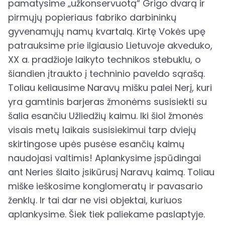
pamatysime „užkonservuotą“ Grigo dvarą ir
pirmųjų popieriaus fabriko darbininkų
gyvenamųjų namų kvartalą. Kirtę Vokės upę
patrauksime prie ilgiausio Lietuvoje akveduko,
XX a. pradžioje laikyto technikos stebuklu, o
šiandien įtraukto į techninio paveldo sąrašą.
Toliau keliausime Naravų mišku palei Nerį, kuri
yra gamtinis barjeras žmonėms susisiekti su
šalia esančiu Užliedžių kaimu. Iki šiol žmonės
visais metų laikais susisiekimui tarp dviejų
skirtingose upės pusėse esančių kaimų
naudojasi valtimis! Aplankysime įspūdingai
ant Neries šlaito įsikūrusį Naravų kaimą. Toliau
miške ieškosime konglomeratų ir pavasario
ženklų. Ir tai dar ne visi objektai, kuriuos
aplankysime. Šiek tiek paliekame paslaptyje.