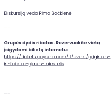
Ekskursiją veda Rima Bačkienė.
—–
Grupės dydis ribotas. Rezervuokite vietą
įsigydami bilietą internetu:
https://tickets.paysera.com/lt/event/grigiskes-
is-fabriko-gimes-miestelis
—–