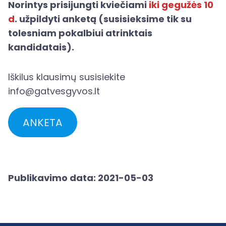
Norintys prisijungti kviečiami
iki gegužės 10
d
. užpildyti anketą (susisieksime tik su
tolesniam pokalbiui atrinktais
kandidatais).
Iškilus klausimų susisiekite
info@gatvesgyvos.lt
ANKETA
Publikavimo data: 2021-05-03