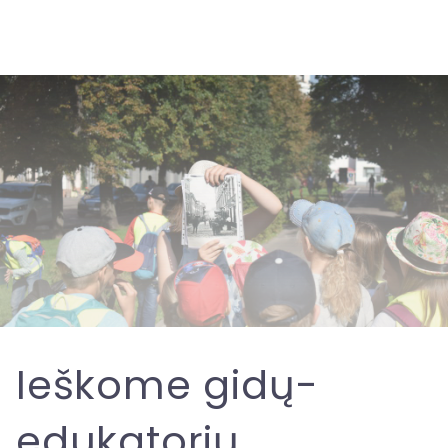
Ieškome gidų-
edukatorių