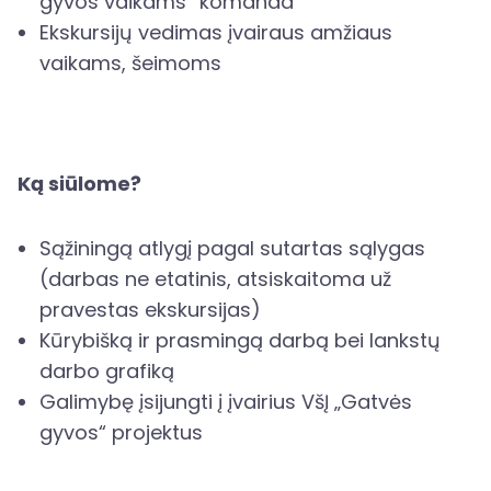
gyvos vaikams“ komanda
Ekskursijų vedimas įvairaus amžiaus
vaikams, šeimoms
Ką siūlome?
Sąžiningą atlygį pagal sutartas sąlygas
(darbas ne etatinis, atsiskaitoma už
pravestas ekskursijas)
Kūrybišką ir prasmingą darbą bei lankstų
darbo grafiką
Galimybę įsijungti į įvairius VšĮ „Gatvės
gyvos“ projektus