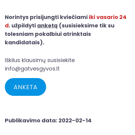
Norintys prisijungti kviečiami
iki vasario 24
d
. užpildyti
anketą
(susisieksime tik su
tolesniam pokalbiui atrinktais
kandidatais).
Iškilus klausimų susisiekite
info@gatvesgyvos.lt
ANKETA
Publikavimo data: 2022-02-14