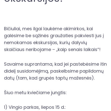
Bičiuliai, mes ilgai laukėme akimirkos, kai
galėsime be sąžinės graužaties pakviesti jus į
nemokamas ekskursijas, kurių dalyvių
skaičiaus neribojame – „kaip senais laikais“!
Savaime suprantama, kad jei pastebėsime itin
didelį susidomėjimą, paskelbsime papildomų
datų (tam, kad grupės taptų mažesnės).
Šiuo metu kviečiame jungtis:
1) Vingio parkas, liepos 15 d.: