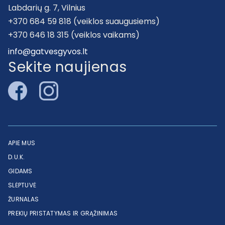
Labdarių g. 7, Vilnius
+370 684 59 818 (veiklos suaugusiems)
+370 646 18 315 (veiklos vaikams)
info@gatvesgyvos.lt
Sekite naujienas
APIE MUS
D.U.K.
GIDAMS
SLĖPTUVĖ
ŽURNALAS
PREKIŲ PRISTATYMAS IR GRĄŽINIMAS