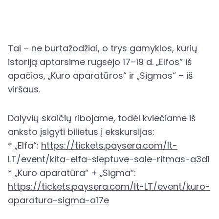
Tai – ne burtažodžiai, o trys gamyklos, kurių
istoriją aptarsime rugsėjo 17–19 d. „Elfos“ iš
apačios, „Kuro aparatūros“ ir „Sigmos“ – iš
viršaus.
Dalyvių skaičių ribojame, todėl kviečiame iš
anksto įsigyti bilietus į ekskursijas:
* „Elfa“:
https://tickets.paysera.com/lt-
LT/event/kita-elfa-sleptuve-sale-ritmas-a3d1
* „Kuro aparatūra“ + „Sigma“:
https://tickets.paysera.com/lt-LT/event/kuro-
aparatura-sigma-a17e