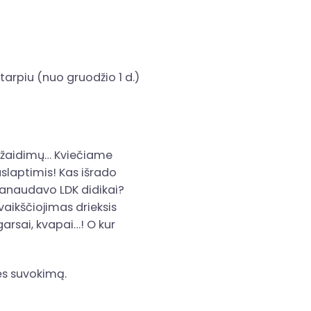
tarpiu (nuo gruodžio 1 d.)
 ir žaidimų… Kviečiame
paslaptimis! Kas išrado
kanaudavo LDK didikai?
vaikščiojimas drieksis
arsai, kvapai…! O kur
mės suvokimą.