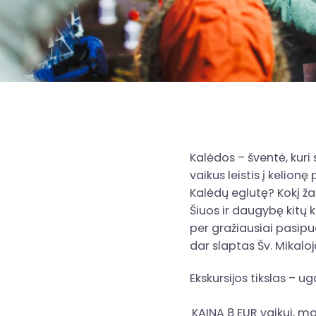
Kalėdos – šventė, kuri 
vaikus leistis į kelion
Kalėdų eglutę? Kokį ža
Šiuos ir daugybę kitų 
per gražiausiai pasipu
dar slaptas Šv. Mikaloj
Ekskursijos tikslas – u
KAINA 8 EUR vaikui, ma