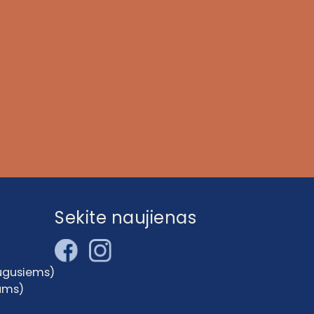
Sekite naujienas
augusiems)
kams)