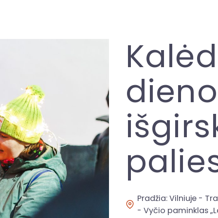
Kalėd
dieno
išgirs
palies
Pradžia: Vilniuje - T
- Vyčio paminklas „La