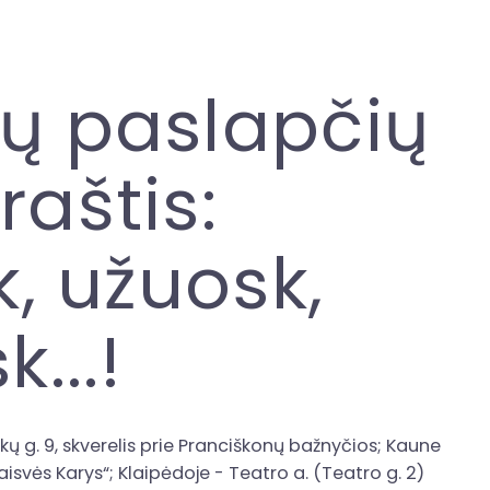
ų paslapčių
raštis:
k, užuosk,
k...!
rakų g. 9, skverelis prie Pranciškonų bažnyčios; Kaune
isvės Karys“; Klaipėdoje - Teatro a. (Teatro g. 2)