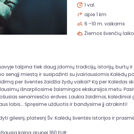
1 val.
apie 1 km
6 –10 m. vaikams
Žiemos švenčių laiko
savyje talpina tiek daug įdomių tradicijų, istorijų, burtų
ę po senąjį miestą ir susipažinti su įvairiausiomis Kalėdų 
idimą per šventes žaidžia žydų vaikai? Ką per Kalėdas s
klausimų išnarpliosime žaismingos ekskursijos metu. Pasi
ošusias senamiesčio erdves. Laukia žaidimai, kalėdiniai g
aus lobis… Spręsime užduotis ir bandysime jį atrakinti!
gdyti gilesnį, platesnį Šv. Kalėdų šventės istorijos ir pras
žiausia kaina grupei 160 EUR.